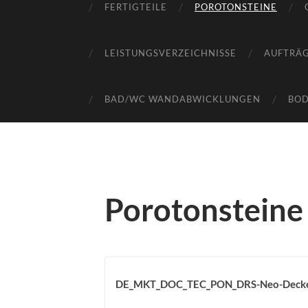
FERTIGTEILE
POROTONSTEINE
LEISTUNGSVERZEICHNISSE
AUFTRÄ
BAD/WC WANDABWICKLUNGEN
BO
Porotonsteine
DE_MKT_DOC_TEC_PON_DRS-Neo-Decke