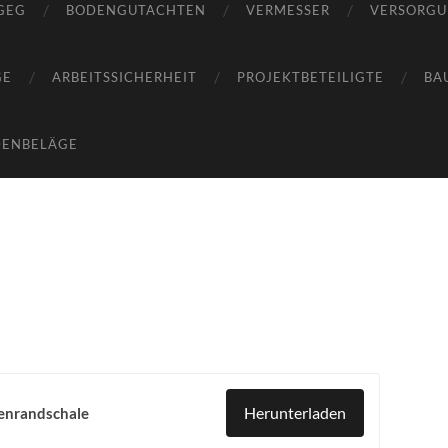
GEG
BODENGUTACHTEN
VERMESSER
VERSORG
GE
ARBEITSSICHERHEIT
PROJEKTBETEILIGTE
BA
DENBELÄGE
Herunterladen
nrandschale