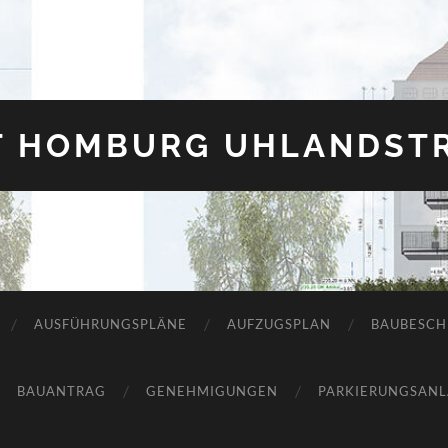
T HOMBURG UHLANDSTR
AUSFÜHRUNGSPLÄNE
AUFZUGSPLAN
BAUBESCH
BAUANTRAG
GENEHMIGUNGEN
PARKIERUNGSAN