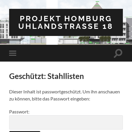
PROJEKT HOMBURG
UHLANDSTRASSE 18
Suchfe
Mobile-
ein-/a
Menü
ein-/ausblenden
Geschützt: Stahllisten
Dieser Inhalt ist passwortgeschützt. Um ihn anschauen
zu können, bitte das Passwort eingeben:
Passwort: