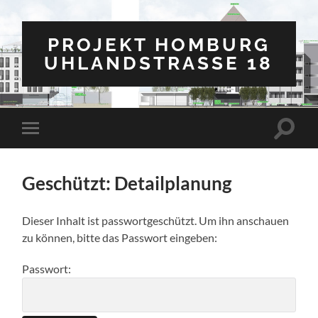
PROJEKT HOMBURG
UHLANDSTRASSE 18
Suchfe
Mobile-
ein-/a
Menü
ein-/ausblenden
Geschützt: Detailplanung
Dieser Inhalt ist passwortgeschützt. Um ihn anschauen
zu können, bitte das Passwort eingeben:
Passwort: