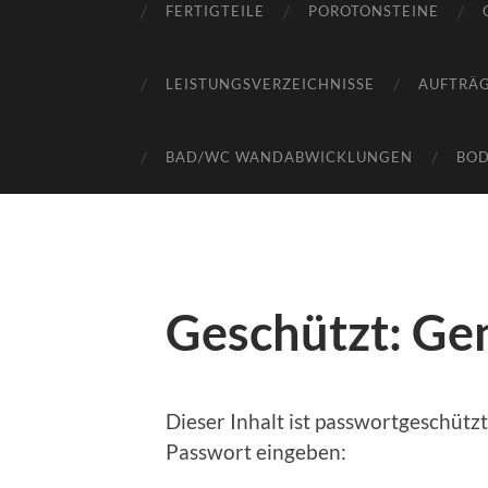
FERTIGTEILE
POROTONSTEINE
LEISTUNGSVERZEICHNISSE
AUFTRÄ
BAD/WC WANDABWICKLUNGEN
BO
Geschützt: G
Dieser Inhalt ist passwortgeschütz
Passwort eingeben: