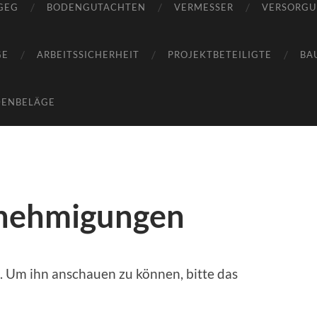
GEG
BODENGUTACHTEN
VERMESSER
VERSORG
GE
ARBEITSSICHERHEIT
PROJEKTBETEILIGTE
BA
DENBELÄGE
enehmigungen
t. Um ihn anschauen zu können, bitte das