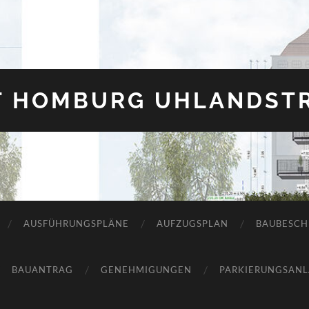
T HOMBURG UHLANDSTR
AUSFÜHRUNGSPLÄNE
AUFZUGSPLAN
BAUBESCH
BAUANTRAG
GENEHMIGUNGEN
PARKIERUNGSAN