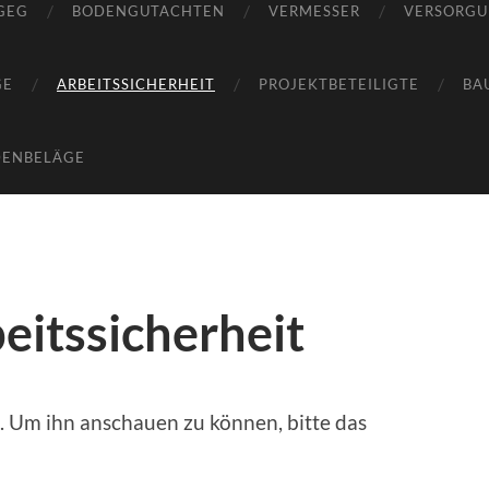
GEG
BODENGUTACHTEN
VERMESSER
VERSORG
GE
ARBEITSSICHERHEIT
PROJEKTBETEILIGTE
BA
DENBELÄGE
eitssicherheit
t. Um ihn anschauen zu können, bitte das