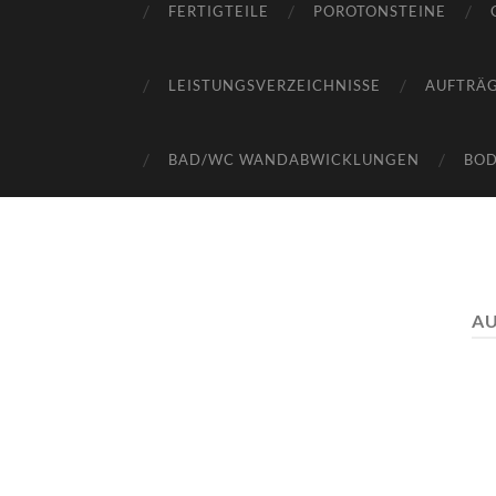
FERTIGTEILE
POROTONSTEINE
LEISTUNGSVERZEICHNISSE
AUFTRÄ
BAD/WC WANDABWICKLUNGEN
BO
A