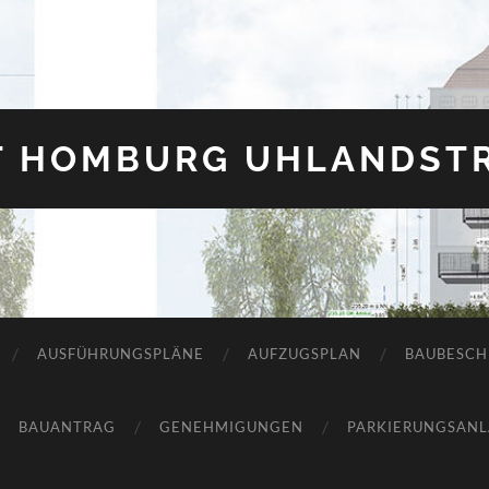
T HOMBURG UHLANDSTR
AUSFÜHRUNGSPLÄNE
AUFZUGSPLAN
BAUBESCH
BAUANTRAG
GENEHMIGUNGEN
PARKIERUNGSAN