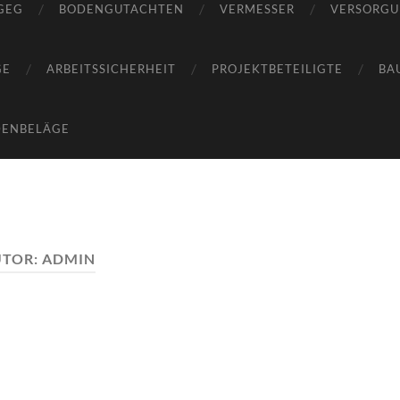
GEG
BODENGUTACHTEN
VERMESSER
VERSORG
GE
ARBEITSSICHERHEIT
PROJEKTBETEILIGTE
BA
DENBELÄGE
UTOR:
ADMIN