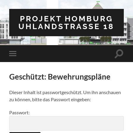
PROJEKT HOMBURG
UHLANDSTRASSE 18
Suchfe
Mobile-
ein-/a
Menü
ein-/ausblenden
Geschützt: Bewehrungspläne
Dieser Inhalt ist passwortgeschützt. Um ihn anschauen
zu können, bitte das Passwort eingeben:
Passwort: